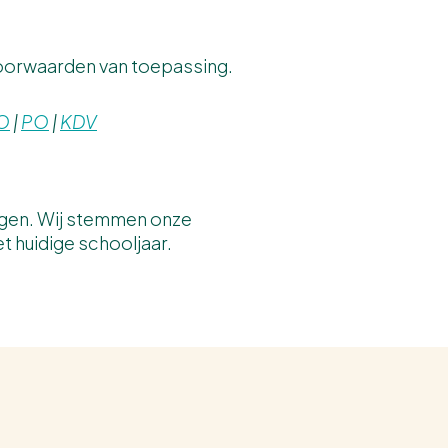
oorwaarden van toepassing.
O
|
PO
|
KDV
dagen. Wij stemmen onze
t huidige schooljaar.