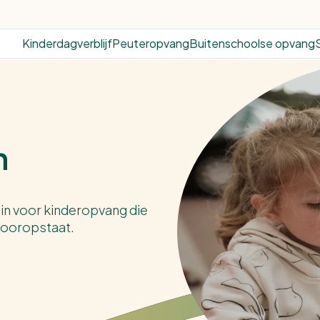
Kinderdagverblijf
Peuteropvang
Buitenschoolse opvang
n
 in voor kinderopvang die
 vooropstaat.