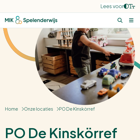
Lees voor
Home
Onze locaties
PO De Kinskörref
PO De Kinskörref