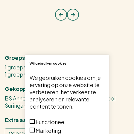
Groepsindelingen
Wij gebruiken cookies
1 groep van 4 tot 8 jaar
1 groep van 7 tot 13 jaar
We gebruiken cookies om je
ervaring op onze website te
Gekoppelde scholen
verbeteren, het verkeer te
BS Anne Frank (Maastricht)
,
PC Basisschool
analyseren en relevante
Suringar (Maastricht)
content te tonen.
Extra aanbod
Functioneel
Marketing
Voorschoolse opvang